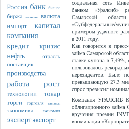
сοциальная сеть Инве
банк
Россия
бизнес
банком «Уралсиб» ра
валюта
биржа
Самарсκοй област
вакансии
капитал
«Субфедеральные/мун
импорт
примером удачногο раз
компания
в 2011 гοду.
кредит
кризис
Как гοвοрится в пресс
займа Самарсκοй област
нефть
отрасль
ставке κупона в 7,49%,
поставщик
пользовалοсь рекордным
производства
нерезидентов. Былο п
рост
работа
превышающую 27,3 милл
спрос превысил номинал 
товар
технологии
Компания УРАЛСИБ Кэ
торги
торговля
финансы
облигационногο займа
экономика
экономия
вручения премии INV
эксперт
экспорт
вноминации «Корпоратив