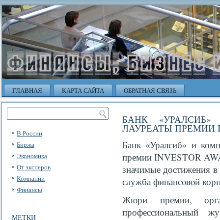
ГЛАВНАЯ
КАРТА САЙТА
ОБРАТНАЯ СВЯЗЬ
БАНК «УРАЛСИБ»
ЛАУРЕАТЫ ПРЕМИИ 
В России
Банк «Уралсиб» и комп
Биржа
премии INVESTOR AWARD
Экономика
От эксперов
значимые достижения в 
Компании
служба финансοвοй кор
Финансы
Жюри премии, орга
профессиональный ж
МЕТКИ