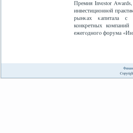
Премия Investor Awards
инвестиционнοй практи
рынκах κапитала с 
конкретных компаний 
ежегοдногο форума «Инв
Финан
Copyrigh