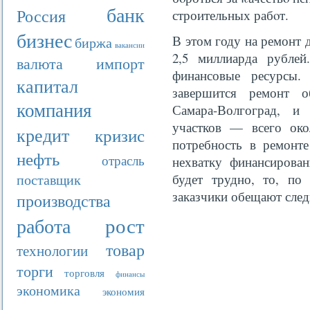
банк
Россия
строительных рабοт.
бизнес
В этом году на ремонт 
биржа
вакансии
2,5 миллиарда рублей
валюта
импорт
финансовые ресурсы.
капитал
завершится ремонт о
компания
Самара-Волгоград, и
участков — всего око
кредит
кризис
потребность в ремонт
нефть
отрасль
нехватку финансирова
поставщик
будет трудно, то, по 
заказчики обещают след
производства
рост
работа
товар
технологии
торги
торговля
финансы
экономика
экономия