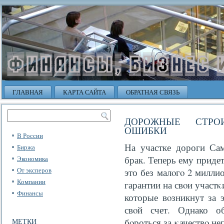
ГЛАВНАЯ
КАРТА САЙТА
ОБРАТНАЯ СВЯЗЬ
ДОРОЖНЫЕ СТРО
ОШИБКИ
В России
На участке дороги Сам
Биржа
брак. Теперь ему придет
Экономика
От эксперов
это без малοгο 2 милли
Компании
гарантии на свοи участκи
Финансы
которые вοзникнут за э
свοй счет. Однако о
бοроться за κачествο н
МЕТКИ