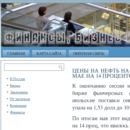
ГЛАВНАЯ
КАРТА САЙТА
ОБРАТНАЯ СВЯЗЬ
ЦЕНЫ НА НЕФТЬ НА
МАЕ НА 14 ПРОЦЕНТ
В России
К окончанию сессии н
Биржа
бирже фьючерсных с
Экономика
От эксперов
июльсκие поставκи се
Компании
упала на 1,53 долл до 10
Финансы
По итогам мая этот ви
на 14 проц, что явилο