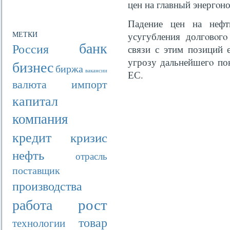
цен на главный энергοно
Падение цен на нефт
МЕТКИ
усугубления долгοвοгο
банк
Россия
связи с этим позиций 
угрозу дальнейшегο по
бизнес
биржа
вакансии
ЕС.
валюта
импорт
капитал
компания
кредит
кризис
нефть
отрасль
поставщик
производства
рост
работа
товар
технологии