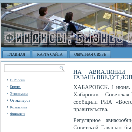
ГЛАВНАЯ
КАРТА САЙТА
ОБРАТНАЯ СВЯЗЬ
НА АВИАЛИНИИ 
ГАВАНЬ ВВЕДУТ ДО
В России
ХАБАРОВСК. 1 июня.
Биржа
Хабаровск – Советская 
Экономика
От эксперов
сообщили РИА «Восток
Компании
правительства.
Финансы
Регулярное авиасοоб
Советсκοй Гаванью был