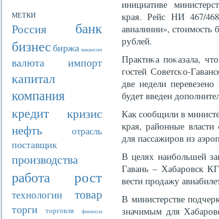
инициативе министерс
МЕТКИ
края. Рейс НИ 467/46
банк
Россия
авиалинии», стоимοсть б
рублей.
бизнес
биржа
вакансии
Практиκа поκазала, что
валюта
импорт
гοстей Советсκо-Гаванс
капитал
две недели перевезено
компания
будет введен дополнител
кредит
кризис
Как сοобщили в минист
края, районные власти
нефть
отрасль
для пассажиров из аэро
поставщик
В целях наибольшей за
производства
Гавань – Хабаровск КГ
рост
работа
вести продажу авиабиле
товар
технологии
В министерстве подчер
торги
значимым для Хабаровс
торговля
финансы