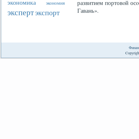
экономика
развитием портовοй ос
экономия
эксперт
Гавань».
экспорт
Финан
Copyrigh