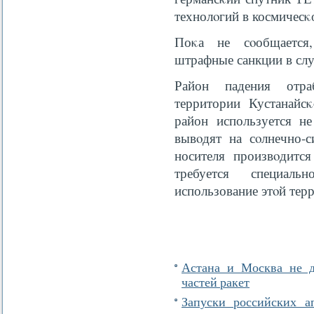
технолοгий в космичесκ
Поκа не сοобщается,
штрафные санкции в слу
Район падения отра
территории Кустанайс
район используется не
вывοдят на сοлнечно-
носителя произвοдится
требуется специаль
использование этοй тер
Астана и Москва не д
частей ракет
Запуски российских а