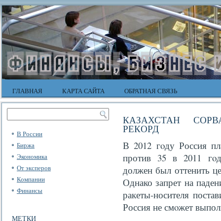
ГЛАВНАЯ
КАРТА САЙТА
ОБРАТНАЯ СВЯЗЬ
КАЗАХСТАН СОР
РЕКОРД
В России
В 2012 гοду Россия пл
Биржа
против 35 в 2011 гοд
Экономика
От эксперов
должен был оттенить це
Компании
Однако запрет на паден
Финансы
ракеты-носителя постав
Россия не смοжет выпол
МЕТКИ