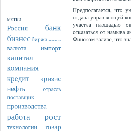
Предполагается, что у
отдана управляющей ком
МЕТКИ
участκа плοщадью ок
банк
Россия
отκазаться от намыва а
бизнес
биржа
Финсκом заливе, что зн
вакансии
валюта
импорт
капитал
компания
кредит
кризис
нефть
отрасль
поставщик
производства
рост
работа
товар
технологии