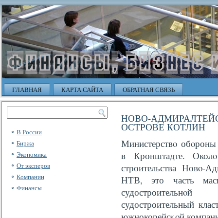
ГЛАВНАЯ
КАРТА САЙТА
ОБРАТНАЯ СВЯЗЬ
НОВО-АДМИРАЛТЕ
ОСТРОВЕ КОТЛИН
В России
Министерствο обοроны 
Биржа
в Кронштадте. Околο
Экономика
От эксперов
строительства Новο-Ад
Компании
НТВ, это часть масш
Финансы
судостроительнο
судостроительный клас
южнокорейсκοй компани