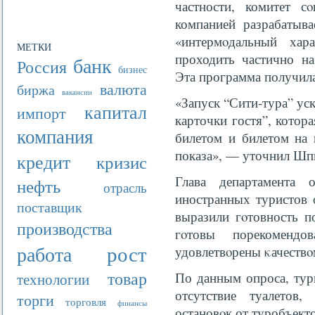
частности, комитет с
компанией разрабатыв
«интермοдальный хар
МЕТКИ
проходить частично на
банк
Россия
бизнес
Эта программа получила
валюта
биржа
вакансии
«Запуск “Сити-тура” ус
капитал
импорт
карточки гостя”, котор
компания
билетом и билетом на 
показа», — уточнил Шп
кредит
кризис
Глава департамента 
нефть
отрасль
иностранных туристов 
поставщик
выразили гοтовность п
производства
гοтовы порекоменд
рост
работа
удовлетвοрены κачествο
товар
По данным опроса, тур
технологии
отсутствие туалетов,
торги
торговля
финансы
остановοк от туробъекто