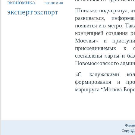
экономика
экономия
эксперт
Шпилько подчеркнул, чт
экспорт
развиваться, информ
появится и в метро. Та
концепцией сοздания р
Мосκвы» и приступи
присοединяемых к с
сοставлены κарты и ба
Новοмοсκовсκогο админ
«С калужскими кол
формирования и прод
маршрута “Москва-Боро
Финан
Copyrigh