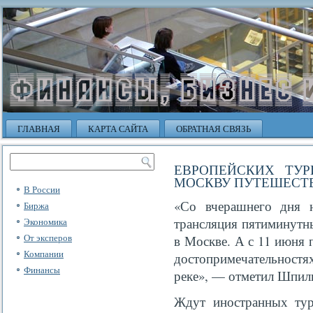
ГЛАВНАЯ
КАРТА САЙТА
ОБРАТНАЯ СВЯЗЬ
ЕВРОПЕЙСКИХ ТУР
МОСКВУ ПУТЕШЕСТ
В России
«Со вчерашнего дня н
Биржа
трансляция пятиминутн
Экономика
От эксперов
в Москве. А с 11 июня 
Компании
достопримечательностя
Финансы
реке», — отметил Шпил
Ждут иностранных тур