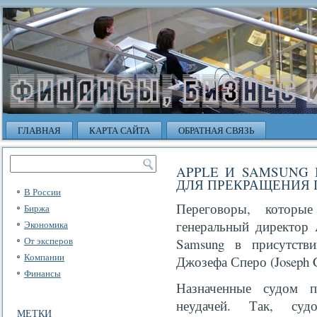
ГЛАВНАЯ
КАРТА САЙТА
ОБРАТНАЯ СВЯЗЬ
APPLE И SAMSUNG
ДЛЯ ПРЕКРАЩЕНИЯ
В России
Переговоры, которы
Биржа
генеральный директор
Экономика
От эксперов
Samsung в присутств
Компании
Джозефа Сперо (Joseph C
Финансы
Назначенные судом п
неудачей. Так, су
МЕТКИ