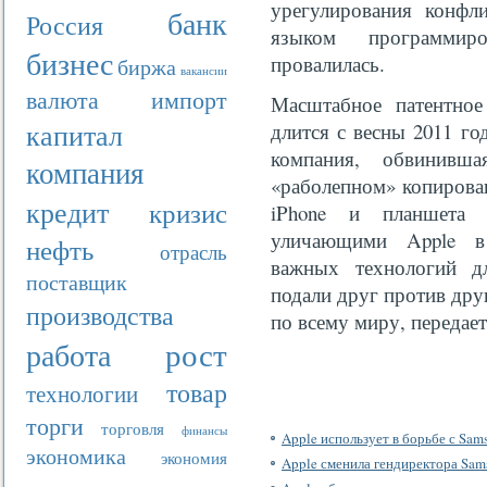
урегулирования конфли
банк
Россия
языком программиро
бизнес
провалилась.
биржа
вакансии
валюта
импорт
Масштабное патентное
капитал
длится с весны 2011 го
компания, обвинивша
компания
«раболепном» копирова
кредит
кризис
iPhone и планшета i
уличающими Apple в 
нефть
отрасль
важных технологий д
поставщик
подали друг против дру
производства
по всему миру, передае
рост
работа
товар
технологии
торги
торговля
финансы
Apple использует в борьбе с Sa
экономика
экономия
Apple сменила гендиректора Sam