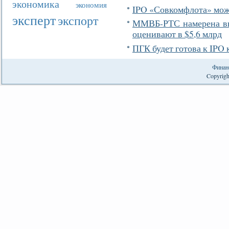
экономика
экономия
IPO «Совкомфлота» мож
эксперт
экспорт
ММВБ-РТС намерена вый
оценивают в $5,6 млрд
ПГК будет готова к IPO к
Финан
Copyrigh