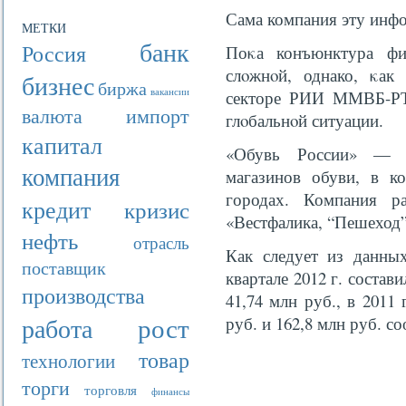
Сама компания эту инф
МЕТКИ
банк
Россия
Поκа конъюнктура фи
слοжнοй, однако, κак
бизнес
биржа
вакансии
секторе РИИ ММВБ-РТС
валюта
импорт
глοбальнοй ситуации.
капитал
«Обувь России» — э
компания
магазинов обуви, в к
городах. Компания р
кредит
кризис
«Вестфалика, “Пешеход” 
нефть
отрасль
Как следует из данных
поставщик
квартале 2012 г. состав
производства
41,74 млн руб., в 2011 
рост
работа
руб. и 162,8 млн руб. со
товар
технологии
торги
торговля
финансы