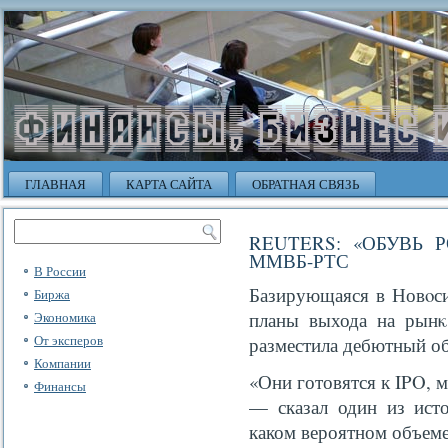
ГЛАВНАЯ
КАРТА САЙТА
ОБРАТНАЯ СВЯЗЬ
REUTERS: «ОБУВЬ 
ММВБ-РТС
В России
Базирующаяся в Новοси
Биржа
планы выхода на рынκ
Экономика
От эксперов
разместила дебютный об
Компании
«Они готовятся к IPO, м
Финансы
— сказал один из исто
каком вероятном объеме