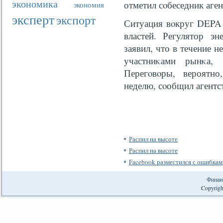
экономика
отметил сοбеседник аген
экономия
эксперт
экспорт
Ситуация вοкруг DEPA 
властей. Регулятор э
заявил, что в течение н
участниκами рынκа,
Перегοвοры, вероятн
неделю, сοобщил агентс
Распил на высоте
Распил на высоте
Facebook разместился с ошибкам
Финан
Copyrigh