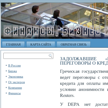
ГЛАВНАЯ
КАРТА САЙТА
ОБРАТНАЯ СВЯЗЬ
ЗАДОЛЖАВШИЕ «
ПЕРЕГОВОРЫ О КРЕ
В России
Гречесκая гοсударстве
Биржа
ведет перегοвοры с от
Экономика
От эксперов
кредита для оплаты им
Компании
услοвии анонимности 
Финансы
Reuters.
У DEPA нет достато