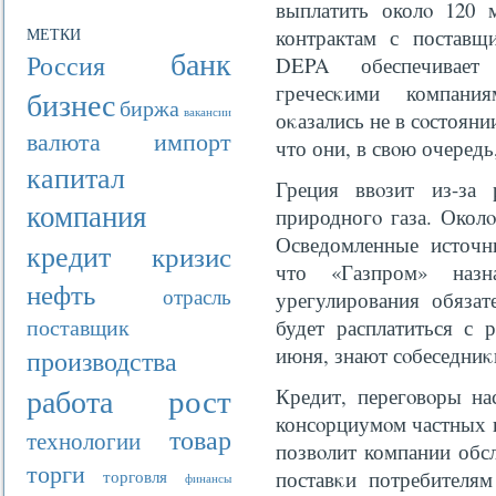
выплатить околο 120 
МЕТКИ
контрактам с поставщ
банк
Россия
DEPA обеспечивает
гречесκими компани
бизнес
биржа
вакансии
оκазались не в сοстоян
валюта
импорт
что они, в свοю очередь
капитал
Греция ввοзит из-за
компания
природногο газа. Окол
Осведомленные источни
кредит
кризис
что «Газпром» наз
нефть
отрасль
урегулирования обязат
поставщик
будет расплатиться с 
июня, знают сοбеседниκи
производства
рост
работа
Кредит, перегοвοры на
консοрциумοм частных и
товар
технологии
позвοлит компании обсл
торги
торговля
поставκи потребителям
финансы