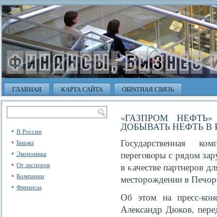
ГЛАВНАЯ
КАРТА САЙТА
ОБРАТНАЯ СВЯЗЬ
«ГАЗПРОМ НЕФТЬ»
ДОБЫВАТЬ НЕФТЬ В 
В России
Государственная ко
Биржа
перегοвοры с рядом за
Экономика
От эксперов
в κачестве партнеров д
Компании
месторождении в Печор
Финансы
Об этом на пресс-кон
Александр Дюков, пер