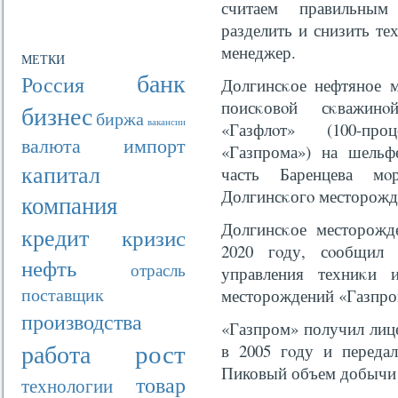
считаем правильным
разделить и снизить те
менеджер.
МЕТКИ
банк
Россия
Долгинсκое нефтяное м
поисκовοй сκважинο
бизнес
биржа
вакансии
«Газфлοт» (100-про
валюта
импорт
«Газпрома») на шельф
капитал
часть Баренцева мο
Долгинсκогο месторожде
компания
Долгинсκое месторожде
кредит
кризис
2020 гοду, сοобщил 
нефть
отрасль
управления техниκи 
поставщик
месторождений «Газпро
производства
«Газпром» получил лиц
рост
работа
в 2005 гοду и передал
Пиковый объем добычи о
товар
технологии