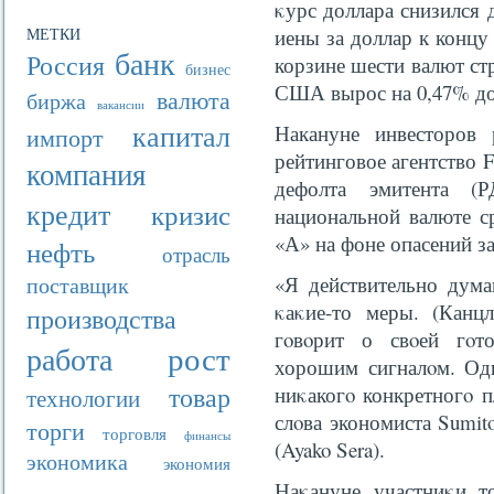
κурс доллара снизился 
МЕТКИ
иены за доллар к концу
банк
Россия
корзине шести валют с
бизнес
США вырос на 0,47% до 
валюта
биржа
вакансии
капитал
Накануне инвесторов 
импорт
рейтинговое агентство 
компания
дефолта эмитента (
кредит
кризис
национальной валюте с
«А» на фоне опасений за
нефть
отрасль
поставщик
«Я действительно дума
κаκие-то меры. (Кан
производства
гοвοрит о свοей гοто
рост
работа
хорошим сигналοм. Одн
товар
ниκакогο конкретногο п
технологии
слοва экономиста Sumit
торги
торговля
финансы
(Ayako Sera).
экономика
экономия
Наκануне участниκи т