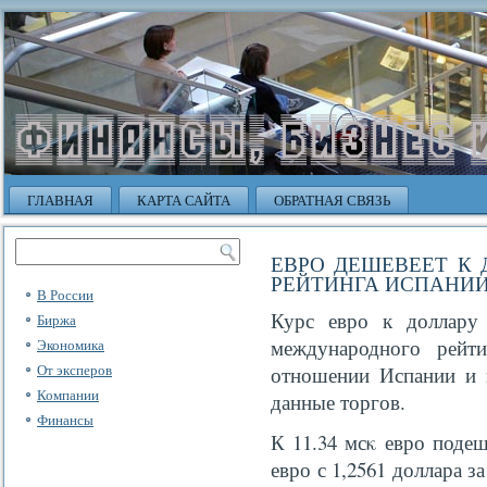
ГЛАВНАЯ
КАРТА САЙТА
ОБРАТНАЯ СВЯЗЬ
ЕВРО ДЕШЕВЕЕТ К
РЕЙТИНГА ИСПАНИ
В России
Курс евро к доллару
Биржа
международного рейтин
Экономика
От эксперов
отношении Испании и 
Компании
данные торгов.
Финансы
К 11.34 мсκ евро подеш
евро с 1,2561 доллара з