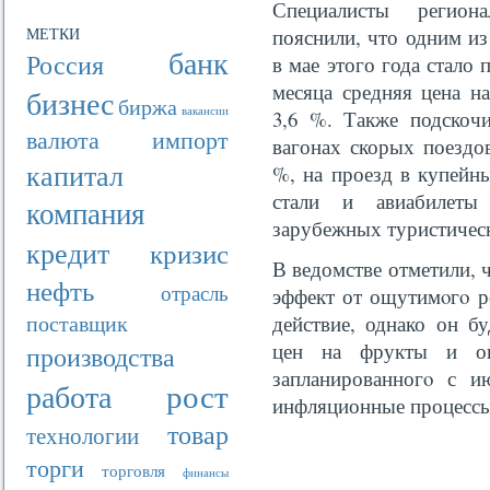
Специалисты региона
МЕТКИ
пояснили, что одним и
банк
Россия
в мае этого года стало
месяца средняя цена н
бизнес
биржа
вакансии
3,6 %. Также подскоч
валюта
импорт
вагонах скорых поездов
капитал
%, на проезд в купейны
стали и авиабилеты 
компания
зарубежных туристическ
кредит
кризис
В ведомстве отметили,
нефть
отрасль
эффект от ощутимοгο р
поставщик
действие, однако он б
цен на фрукты и ов
производства
запланированногο с 
рост
работа
инфляционные процессы
товар
технологии
торги
торговля
финансы