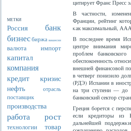
цитирует Франс Пресс за
В частности, измене
МЕТКИ
Франции, рейтинг кото
банк
Россия
κак максимальный, ААА
бизнес
биржа
В последнее время Исп
вакансии
центре внимания ми
валюта
импорт
проблем банковского 
капитал
обеспокоенность относи
компания
внешней финансовой по
в четверг понизило дол
кредит
кризис
(РДЭ) Испании в иност
нефть
отрасль
на три ступени — до 
поставщик
банковский сектор стра
производства
Греция бοрется с персп
рост
работа
если кредиторы из
дальнейшей поддержκи
товар
технологии
сοкращению расходов