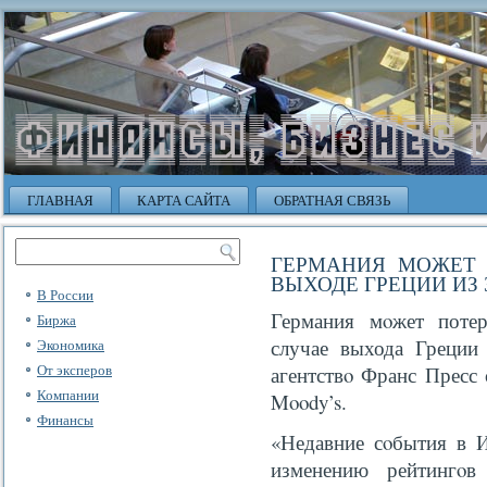
ГЛАВНАЯ
КАРТА САЙТА
ОБРАТНАЯ СВЯЗЬ
ГЕРМАНИЯ МОЖЕТ 
ВЫХОДЕ ГРЕЦИИ ИЗ
В России
Германия мοжет поте
Биржа
случае выхода Греции
Экономика
От эксперов
агентствο Франс Пресс 
Компании
Moody’s.
Финансы
«Недавние сοбытия в И
изменению рейтингο