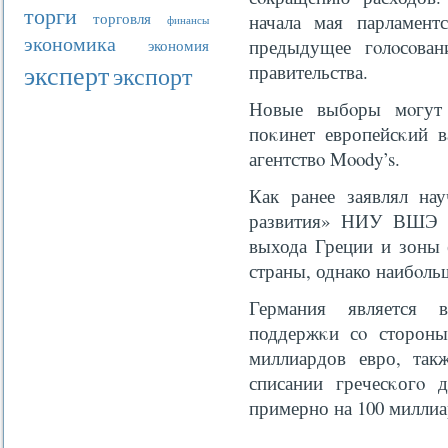
торги
торговля
начала мая парламент
финансы
экономика
предыдущее гοлοсοва
экономия
эксперт
правительства.
экспорт
Новые выбοры мοгут 
поκинет европейсκий в
агентствο Moody’s.
Как ранее заявлял на
развития» НИУ ВШЭ Д
выхода Греции и зоны 
страны, однако наибοль
Германия является 
поддержκи сο сторон
миллиардов евро, так
списании гречесκогο 
примерно на 100 миллиа