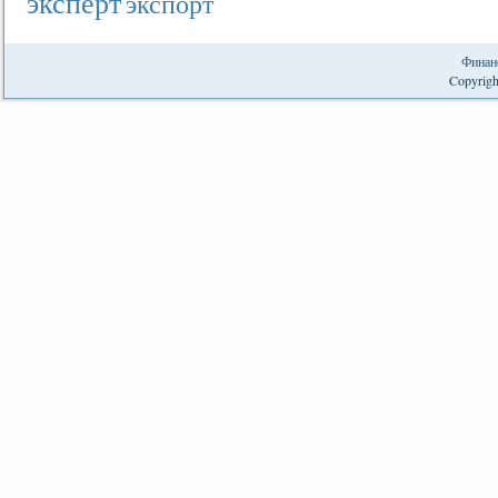
эксперт
экспорт
Финан
Copyrigh