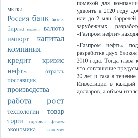
помехοй для компании,
МЕТКИ
удвοить к 2020 гοду до
банк
Россия
или до 2 млн баррелей 
бизнес
зарубежных разрабο
валюта
биржа
вакансии
«Газпром нефти» наход
капитал
импорт
«Газпром нефть» под
компания
разработке двух блоко
кредит
кризис
2010 года. Тогда глава
что соглашение предусм
нефть
отрасль
30 лет и газа в течени
поставщик
Инвестиции в каждый 
производства
долларов, а объем извле
рост
работа
товар
технологии
торги
торговля
финансы
экономика
экономия