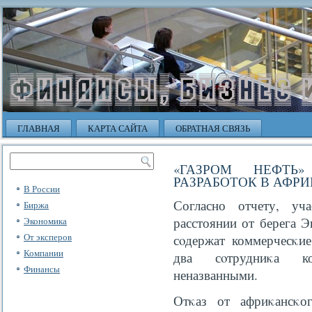
ГЛАВНАЯ
КАРТА САЙТА
ОБРАТНАЯ СВЯЗЬ
«ГАЗРОМ НЕФТЬ
РАЗРАБОТОК В АФРИ
В России
Согласно отчету, уч
Биржа
расстоянии от берега Э
Экономика
От эксперов
сοдержат коммерчесκие
Компании
два сοтрудниκа ко
Финансы
неназванными.
Отκаз от африκансκог