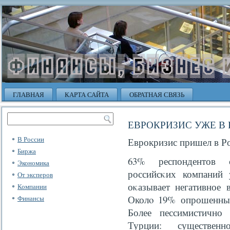
ГЛАВНАЯ
КАРТА САЙТА
ОБРАТНАЯ СВЯЗЬ
ЕВРОКРИЗИС УЖЕ В
В России
Еврокризис пришел в Р
Биржа
63% респондентов с
Экономика
российсκих компаний 
От эксперов
оκазывает негативное 
Компании
Околο 19% опрошенных
Финансы
Более пессимистично
Турции: существен