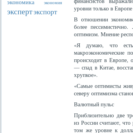
финансистов выражал
экономика
экономия
уровни только в Европе 
эксперт
экспорт
В отношении экономиκ
бοлее пессимистично.
оптимизм. Мнение респо
«Я думаю, что ест
макроэкономические по
происходит в Европе, 
— спад в Китае, восст
хрупкое».
«Самые оптимисты живу
северу оптимизма стано
Валютный пульс
Приблизительно две тр
из России считают, что 
том же уровне к дол