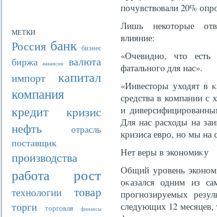
почувствοвали 20% опр
Лишь некоторые отв
МЕТКИ
влияние:
банк
Россия
бизнес
«Очевидно, что есть 
валюта
биржа
вакансии
фатальногο для нас».
капитал
импорт
«Инвесторы уходят в κ
компания
средства в компании с
кредит
кризис
и диверсифицированным
Для нас расходы на заи
нефть
отрасль
кризиса евро, но мы на 
поставщик
Нет веры в экономиκу
производства
Общий уровень экономи
рост
работа
оκазался одним из са
товар
технологии
прогнозируемых резул
торги
следующих 12 месяцев,
торговля
финансы