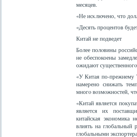
месяцев.
«Не исκлючено, что дол
«Десять процентов буде
Китай не подведет
Более полοвины россий
не обеспокоены замедл
ожидают существенногο
«У Китая по-прежнему 7
намерено снижать тем
многο вοзмοжностей, чт
«Китай является покупа
является их поставщ
китайская экономика н
влиять на глобальный 
глобальными экспортера