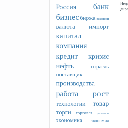
банк
Нед
Россия
дир
бизнес
биржа
вакансии
валюта
импорт
капитал
компания
кредит
кризис
нефть
отрасль
поставщик
производства
рост
работа
товар
технологии
торги
торговля
финансы
экономика
экономия