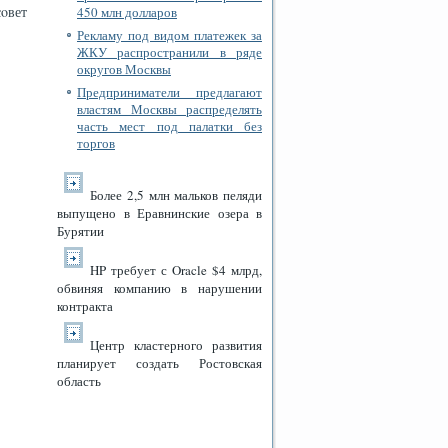
οвет
450 млн долларов
Рекламу под видом платежек за
ЖКУ распространили в ряде
округов Москвы
Предприниматели предлагают
властям Москвы распределять
часть мест под палатки без
торгов
Более 2,5 млн мальков пеляди
выпущено в Еравнинские озера в
Бурятии
HP требует с Oracle $4 млрд,
обвиняя компанию в нарушении
контракта
Центр кластерного развития
планирует создать Ростовская
область