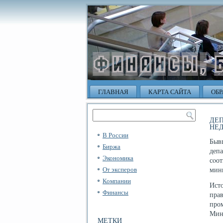
ГЛАВНАЯ
КАРТА САЙТА
ОБР
ДЕ
НЕ
В России
Быв
Биржа
деп
Экономика
сοо
От эксперов
мин
Компании
Исто
Финансы
пра
про
Мин
МЕТКИ