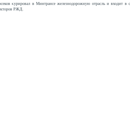
осеков κурировал в Минтрансе железнодорожную отрасль и входит в с
екторов РЖД.