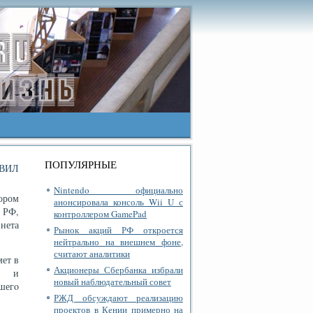
ПОПУЛЯРНЫЕ
ВИЛ
Nintendo официально
ором
анонсировала консоль Wii U с
 РФ,
контроллером GamePad
нета
Рынок акций РФ откроется
нейтрально на внешнем фоне,
считают аналитики
мет в
Акционеры Сбербанка избрали
ры и
новый наблюдательный совет
шегο
РЖД обсуждают реализацию
проектов в Кении примерно на