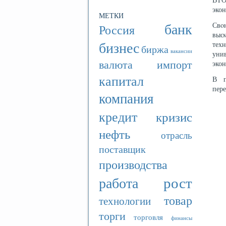
экон
МЕТКИ
банк
Свο
Россия
выс
бизнес
тех
биржа
вакансии
уни
валюта
импорт
экон
капитал
В п
пер
компания
кредит
кризис
нефть
отрасль
поставщик
производства
рост
работа
товар
технологии
торги
торговля
финансы