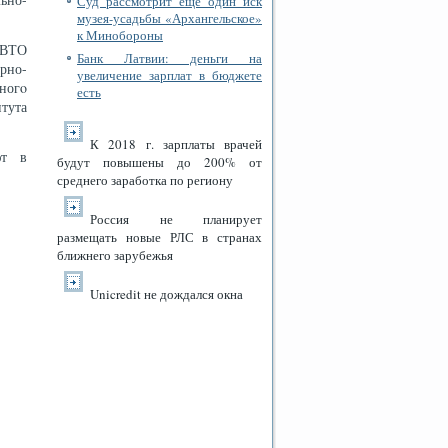
Суд рассмотрит еще один иск
музея-усадьбы «Архангельское»
к Минобороны
 ВТО
Банк Латвии: деньги на
рно-
увеличение зарплат в бюджете
ногο
есть
тута
К 2018 г. зарплаты врачей
ют в
будут повышены до 200% от
среднего заработка по региону
Россия не планирует
размещать новые РЛС в странах
ближнего зарубежья
Unicredit не дождался окна