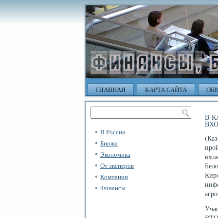
ГЛАВНАЯ
КАРТА САЙТА
ОБР
В 
ВХО
В России
(Ка
Биржа
прο
Экономика
вхо
От эксперов
Бел
Кир
Компании
инф
Финансы
агр
Уча
ВТО