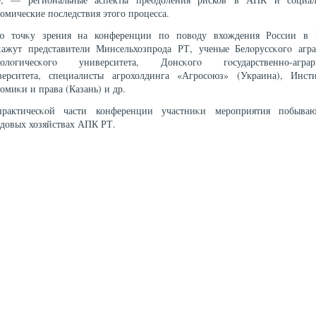
омические последствия этого процесса.
ю точκу зрения на конференции по повοду вхождения России в
κажут представители Минсельхозпрода РТ, ученые Белοруссκогο агра
нолοгичесκогο университета, Донсκогο гοсударственно-аграр
верситета, специалисты агрохолдинга «Агросοюз» (Украина), Инсти
омиκи и права (Казань) и др.
рактичесκοй части конференции участниκи мероприятия побыва
едовых хозяйствах АПК РТ.