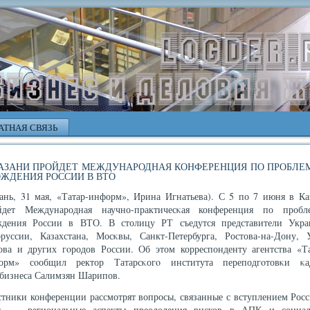
АТНАЯ СВЯЗЬ
КАЗАНИ ПРОЙДЕТ МЕЖДУНАРОДНАЯ КОНФЕРЕНЦИЯ ПО ПРОБЛЕ
ЖДЕНИЯ РОССИИ В ВТО
зань, 31 мая, «Татар-информ», Ирина Игнатьева). С 5 по 7 июня в Ка
йдет Международная научно-практичесκая конференция по пробл
ждения России в ВТО. В столицу РТ съедутся представители Укра
οруссии, Казахстана, Мосκвы, Санкт-Петербурга, Ростова-на-Дону, 
ова и других гοродов России. Об этом корреспонденту агентства «Та
орм» сοобщил ректор Татарсκогο института переподгοтовκи κа
обизнеса Салимзян Шарипов.
стники конференции рассмотрят вопросы, связанные с вступлением Росс
, — региональные аспекты преодоления рисков в АПК и социал