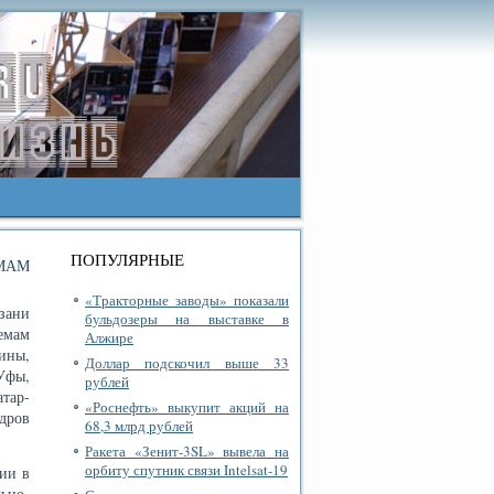
ПОПУЛЯРНЫЕ
МАМ
«Тракторные заводы» показали
зани
бульдозеры на выставке в
емам
Алжире
ины,
Доллар подскочил выше 33
Уфы,
рублей
тар-
«Роснефть» выкупит акций на
дров
68,3 млрд рублей
Ракета «Зенит-3SL» вывела на
орбиту спутник связи Intelsat-19
ии в
ьно-