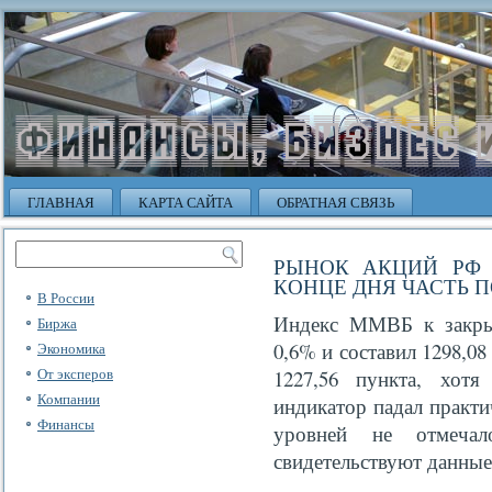
ГЛАВНАЯ
КАРТА САЙТА
ОБРАТНАЯ СВЯЗЬ
РЫНОК АКЦИЙ РФ П
КОНЦЕ ДНЯ ЧАСТЬ П
В России
Индекс ММВБ к закры
Биржа
0,6% и составил 1298,0
Экономика
От эксперов
1227,56 пункта, хот
Компании
индикатор падал практи
Финансы
уровней не отмеча
свидетельствуют данн