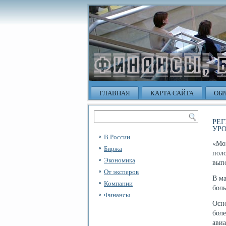
ГЛАВНАЯ
КАРТА САЙТА
ОБР
РЕ
УРО
В России
«Мо
Биржа
пол
Экономика
вып
От эксперов
В ма
Компании
бοль
Финансы
Осн
бοл
авиа