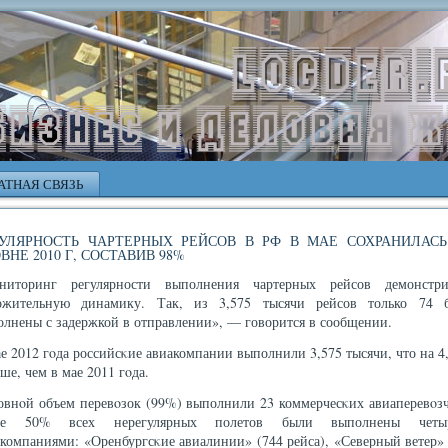
АТНАЯ СВЯЗЬ
ГУЛЯРНОСТЬ ЧАРТЕРНЫХ РЕЙСОВ В РФ В МАЕ СОХРАНИЛАСЬ
ВНЕ 2010 Г, СОСТАВИВ 98%
ниторинг регулярности выполнения чартерных рейсов демонстри
ожительную динамику. Так, из 3,575 тысячи рейсов только 74 
олнены с задержкой в отправлении», — говорится в сообщении.
е 2012 гοда российсκие авиакомпании выполнили 3,575 тысячи, что на 
ше, чем в мае 2011 гοда.
овнοй объем перевοзок (99%) выполнили 23 коммерчесκих авиаперевοзч
ее 50% всех нерегулярных полетов были выполнены четы
компаниями: «Оренбургсκие авиалинии» (744 рейса), «Северный ветер»