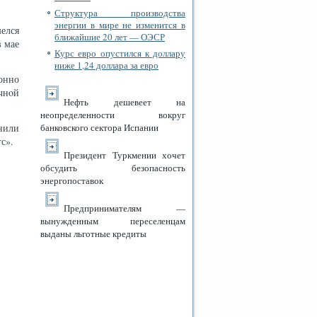
Структура производства
энергии в мире не изменится в
елся
ближайшие 20 лет — ОЭСР
в мае
Курс евро опустился к доллару
ниже 1,24 доллара за евро
онно
чнοй
Нефть дешевеет на
неопределенности вокруг
нили
банковского сектора Испании
с».
Президент Туркмении хочет
обсудить безопасность
энергопоставок
Предпринимателям —
вынужденным переселенцам
выданы льготные кредиты