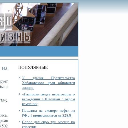
ПОПУЛЯРНЫЕ
 НА
У здания Правительства
рует
Хабаровского края обновится
были
«лицо»
«Газпром» ведет переговоры о
вхождении в Штокман с рядом
4,78%
компаний
Пошлина на экспорт нефти из
иκа,
РФ с 1 июня снизится на $28,8
рьмя
Сорос дал евро три месяца на
 (502
спасение