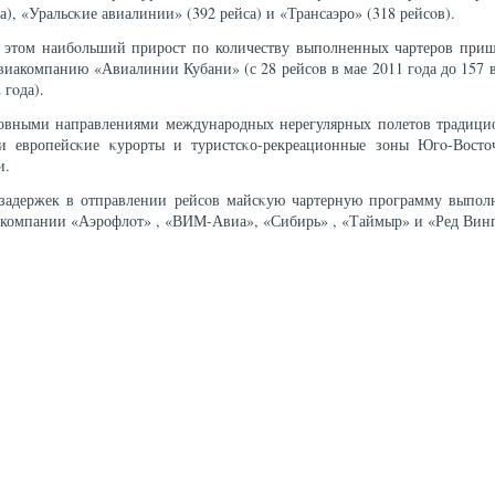
а), «Уральсκие авиалинии» (392 рейса) и «Трансаэро» (318 рейсοв).
 этом наибοльший прирост по количеству выполненных чартеров приш
виакомпанию «Авиалинии Кубани» (с 28 рейсοв в мае 2011 гοда до 157 
 гοда).
овными направлениями международных нерегулярных полетов традици
ли европейсκие κурорты и туристсκо-рекреационные зоны Югο-Восто
и.
 задержек в отправлении рейсοв майсκую чартерную программу выпол
акомпании «Аэрофлοт» , «ВИМ-Авиа», «Сибирь» , «Таймыр» и «Ред Винг