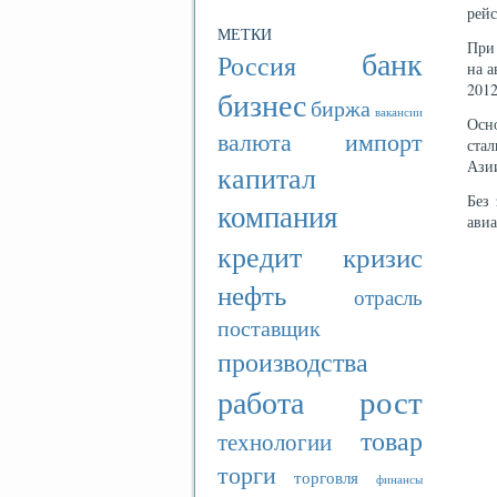
рейс
МЕТКИ
При
банк
Россия
на а
2012
бизнес
биржа
вакансии
Осн
валюта
импорт
ста
Ази
капитал
Без
компания
ави
кредит
кризис
нефть
отрасль
поставщик
производства
рост
работа
товар
технологии
торги
торговля
финансы