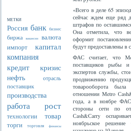
«Всего в деле 65 эпизо
сейчас ждем еще ряд д
МЕТКИ
штрафов по оставшимся
банк
Россия
бизнес
Она отметила, что в
валюта
биржа
оформит постановлени
вакансии
капитал
импорт
будут предоставлены в с
компания
ФАС считает, что Me
поставщиков рыбы и
кредит
кризис
экспертов службы, сто
нефть
отрасль
продвижению продукц
поставщик
товарооборота была 
производства
отношении Metro Сash&
года, а в ноябре ФАС
рост
работа
стороны сети по от
товар
технологии
Сash&Сarry оспарив
ноябрьское решение 
торги
торговля
финансы
назначено на 10 июля.