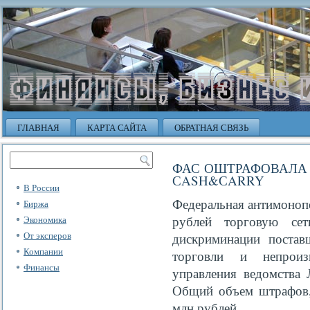
ГЛАВНАЯ
КАРТА САЙТА
ОБРАТНАЯ СВЯЗЬ
ФАС ОШТРАФОВАЛА 
СASH&СARRY
В России
Федеральная антимоноп
Биржа
рублей торговую се
Экономика
От эксперов
дискриминации постав
Компании
торговли и непроиз
Финансы
управления ведомства 
Общий объем штрафов, 
млн рублей.