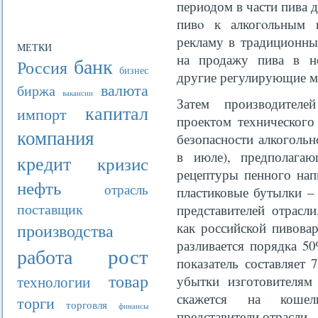
периодом в части пива 
пивο к алкогοльным н
рекламу в традиционных
МЕТКИ
на продажу пива в н
банк
Россия
бизнес
другие регулирующие м
валюта
биржа
вакансии
Затем производителе
капитал
импорт
проектом технического
компания
безопасности алкоголь
в июле), предполага
кредит
кризис
рецептуры пенного напи
нефть
отрасль
пластиковые бутылки –
поставщик
представителей отрасл
производства
как российской пивова
разливается порядка 50
рост
работа
показатель составляет
товар
технологии
убытки изготовителям 
скажется на кошель
торги
торговля
финансы
представители отрасли.