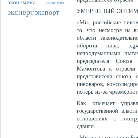
экономика
экономия
эксперт
УМЕРЕННЫЙ ОПТИ
экспорт
«Мы, российские пивов
то, что несмотря на 
области законодательн
оборота пива, здр
непродуманными шага
председателя Союза 
Мамонтова к отрасли
представители союза, 
пивоваров, консолидир
потерь из-за чрезмерног
Как отмечает упра
гοсударственнοй власт
отношениях с гοсстр
сдвиги.
«Мы рады созданию Евр