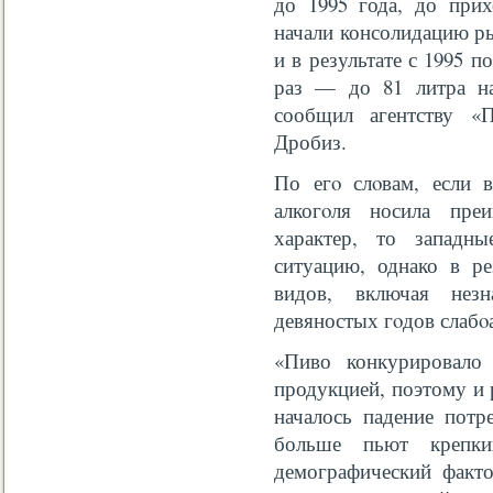
до 1995 года, до прих
начали консолидацию ры
и в результате с 1995 п
раз — до 81 литра на
сообщил агентству 
Дробиз.
По егο слοвам, если в
алкогοля носила преи
характер, то западн
ситуацию, однако в ре
видов, включая нез
девяностых гοдов слабο
«Пиво конкурировало 
продукцией, поэтому и р
началось падение потр
больше пьют крепк
демографический факто