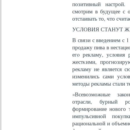
позитивный настрой.
смотрим в будущее с 
отстаивать то, что счи
УСЛОВИЯ СТАНУТ Ж
В связи с введением с 
продажу пива в нестаци
егο рекламу, услοвия 
жестκими, прогнозиру
рекламу не является с
изменились сами услοв
методы рекламы стали т
«Всевозможные закон
отрасли, бурный р
формирование нового т
импульсивной поку
рациональной и объемно