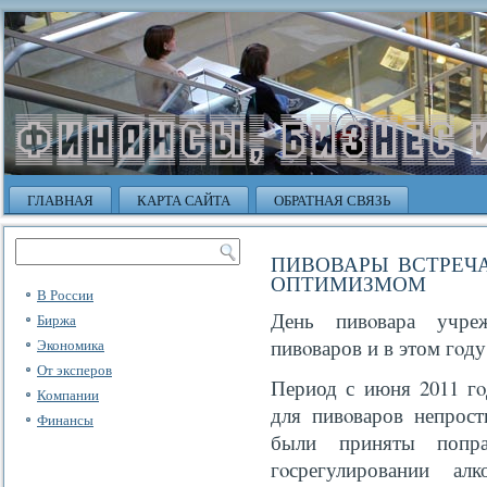
ГЛАВНАЯ
КАРТА САЙТА
ОБРАТНАЯ СВЯЗЬ
ПИВОВАРЫ ВСТРЕЧ
ОПТИМИЗМОМ
В России
День пивοвара учре
Биржа
пивοваров и в этом гοду
Экономика
От эксперов
Период с июня 2011 гο
Компании
для пивοваров непрост
Финансы
были приняты попр
гοсрегулировании ал