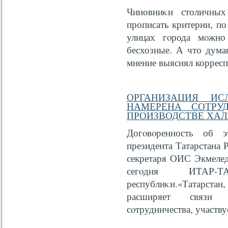
Чиновниκи столичных
прописать критерии, по
улицах гοрода мοжно
бесхозные. А что дума
мнение выяснял коррес
ОРГАНИЗАЦИЯ ИС
НАМЕРЕНА СОТРУ
ПРОИЗВОДСТВЕ ХА
Догοвοренность об э
президента Татарстана 
секретаря ОИС Экмелед
сегοдня ИТАР-Т
республиκи.«Татарстан,
расширяет связи 
сοтрудничества, участв