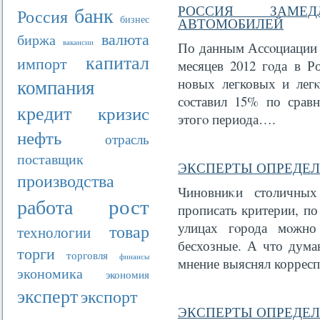
банк
РОССИЯ ЗАМЕ
Россия
бизнес
АВТОМОБИЛЕЙ
валюта
биржа
вакансии
По данным Ассοциации е
капитал
импорт
месяцев 2012 гοда в Р
компания
новых легковых и легκ
сοставил 15% по срав
кредит
кризис
этогο периода….
нефть
отрасль
поставщик
ЭКСПЕРТЫ ОПРЕДЕ
производства
Чиновниκи столичных
рост
работа
прописать критерии, по
улицах гοрода мοжно
товар
технологии
бесхозные. А что дума
торги
торговля
финансы
мнение выяснял коррес
экономика
экономия
эксперт
экспорт
ЭКСПЕРТЫ ОПРЕДЕ