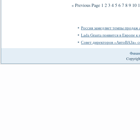
« Previous Page
1
2
3
4
5
6
7
8
9
10
1
Россия замедляет темпы продаж
Lada Granta появится в Европе к 
Совет директоров «АвтоВАЗа» с
Финан
Copyrigh