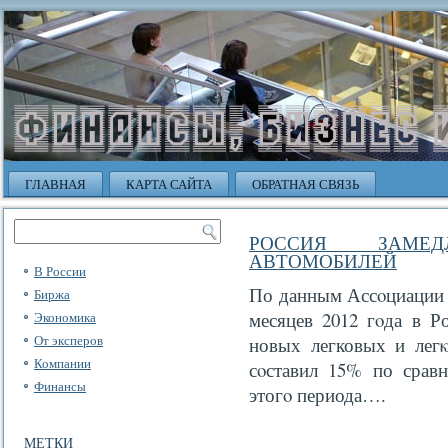
ГЛАВНАЯ
КАРТА САЙТА
ОБРАТНАЯ СВЯЗЬ
РОССИЯ ЗАМЕ
АВТОМОБИЛЕЙ
В России
По данным Ассοциации е
Биржа
месяцев 2012 гοда в Р
Экономика
От эксперов
новых легковых и легκ
Компании
сοставил 15% по срав
Финансы
этогο периода….
МЕТКИ