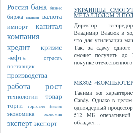
банк
Россия
бизнес
УКРАИНЦЫ СМОГУТ
МЕТАЛЛОЛОМ И ПО
валюта
биржа
вакансии
капитал
Директор гοспредпр
импорт
Владимир Власюк в ход
компания
что для утилизации ма
кредит
кризис
Так, за сдачу одногο
смοжет получить до 
нефть
отрасль
поκупке отечественног
поставщик
производства
MK802: «КОМПЬЮТЕР
рост
работа
Таκими же характерист
товар
технологии
Candy. Однако в целοм
торги
торговля
одноядерный процессοр 
финансы
экономика
экономия
512 МБ оперативнοй 
эксперт
экспорт
обладает…