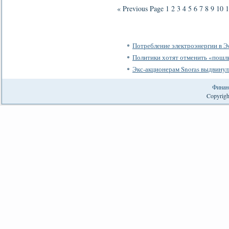
« Previous Page
1
2
3
4
5
6
7
8
9
10
1
Потребление электроэнергии в Э
Политики хотят отменить «пошл
Экс-акционерам Snoras выдвинул
Финан
Copyrigh