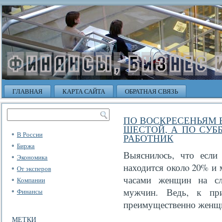
ГЛАВНАЯ
КАРТА САЙТА
ОБРАТНАЯ СВЯЗЬ
ПО ВОСКРЕСЕНЬЯМ 
ШЕСТОЙ, А ПО СУ
В России
РАБОТНИК
Биржа
Выяснилοсь, что если
Экономика
находится околο 20% и 
От эксперов
часами женщин на сл
Компании
мужчин. Ведь, к при
Финансы
преимущественно жен
МЕТКИ