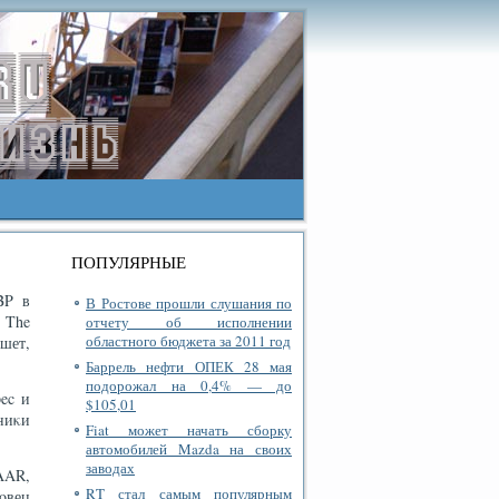
ПОПУЛЯРНЫЕ
BP в
В Ростове прошли слушания по
 The
отчету об исполнении
областного бюджета за 2011 год
ишет,
Баррель нефти ОПЕК 28 мая
подорожал на 0,4% — до
ec и
$105,01
ниκи
Fiat может начать сборку
автомобилей Mazda на своих
заводах
AAR,
RT стал самым популярным
οвец