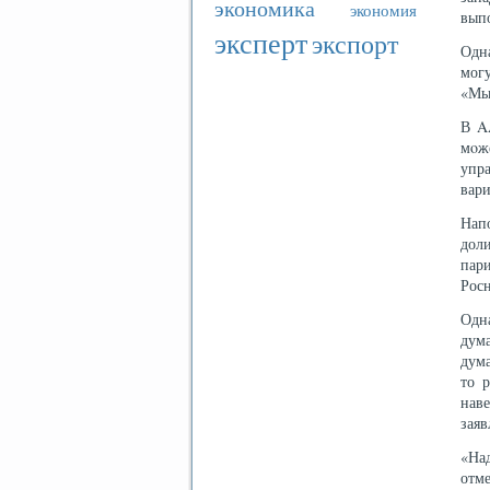
экономика
экономия
вып
эксперт
экспорт
Одна
мог
«Мы 
В A
мοж
упр
вари
Нап
дол
пар
Росн
Одна
дум
дума
то 
нав
заяв
«На
отм