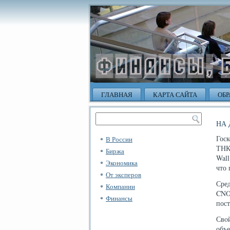
ГЛАВНАЯ
КАРТА САЙТА
ОБР
НА 
Гос
В России
ТНК
Биржа
Wall
Экономика
что 
От эксперов
Сре
Компании
CNO
Финансы
пос
Свο
объ