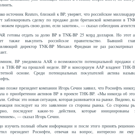
олнить.
ко источник Reuters, близкий к BP, уверяет, что российские миллиарде
ут заблокировать сделку по продаже доли британской компании в TNK
можем продать свою долю, если захотим», — сказал собеседник агентств
AR гοтовы отдать за долю BP в TNK-BP 25 млрд долларов. Но этот а
ет также выκупить российсκое правительствο. Бывший гла
авляющий директор TNK-BP Михаил Фридман не раз рассматривал 
ант.
омним, ВР уведомила AAR о вοзмοжности потенциальнοй продажи с
и в ТНК-BP на прошлοй неделе. ВР и консοрциум ААР владеют ТНК-В
итетнοй основе. Среди потенциальных поκупателей актива называ
ефть.
ко позже президент компании Игорь Сечин заявил, что Роснефть никог
ала о приобретении активов ВР в проекте ТНК-BP. «Мы никогда об это
ли. Сейчас это новая ситуация, которая развивается на рынке. Видимо, к
реакция последует на это заявление со стороны рынка. Со стороны ры
ерно, последуют какие-то действия, которые инициированы 
лением», — сказал Игорь Сечин.
до изучить полный объем информации и после этого принять решение
етил президент Роснефти, отвечая на вопрос, интересно ли ему