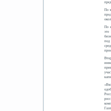
пре
По 
про
окол
По е
это
бизн
под
сре
про
Вто
инв
при
учас
капи
«Вх
одоб
Рос
рос
ком
Газ