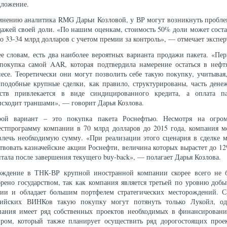
дложение.
мнению аналитика RMG Дарьи Козловой, у ВР могут возникнуть пробле
дажей своей доли. «По нашим оценкам, стоимость 50% доли может соста
о 33-34 млрд долларов с учетом премии за контроль», — отмечает экспер
е словам, есть два наиболее вероятных варианта продажи пакета. «Пе
 покупка самой AAR, которая подтвердила намерение остаться в нефт
есе. Теоретически они могут позволить себе такую покупку, учитывая
 подобные крупные сделки, как правило, структурированы, часть дене
дств привлекается в виде синдицированного кредита, а оплата па
исходит траншами», — говорит Дарья Козлова.
рой вариант – это покупка пакета Роснефтью. Несмотря на огро
естпрограмму компании в 70 млрд долларов до 2015 года, компания м
влечь необходимую сумму. «При реализации этого сценария в сделке м
твовать казначейские акции Роснефти, величина которых вырастет до 1
тала после завершения текущего buy-back», — полагает Дарья Козлова.
ождение в ТНК-ВР крупной иностранной компании скорее всего не б
рено государством, так как компания является третьей по уровню доб
сии и обладает большим портфелем стратегических месторождений. С
сийских ВИНКов такую покупку могут потянуть только Лукойл, од
пания имеет ряд собственных проектов необходимых в финансировани
пром, который также планирует осуществить ряд дорогостоящих проек