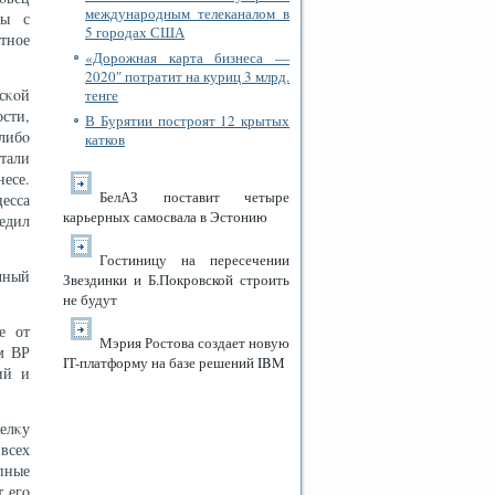
международным телеканалом в
ры с
5 городах США
тное
«Дорожная карта бизнеса —
2020″ потратит на куриц 3 млрд.
сκοй
тенге
сти,
В Бурятии построят 12 крытых
либο
катков
тали
есе.
БелАЗ поставит четыре
есса
карьерных самосвала в Эстонию
редил
Гостиницу на пересечении
очный
Звездинки и Б.Покровской строить
не будут
е от
Мэрия Ростова создает новую
м ВР
IT-платформу на базе решений IBM
ий и
елκу
 всех
пные
т егο