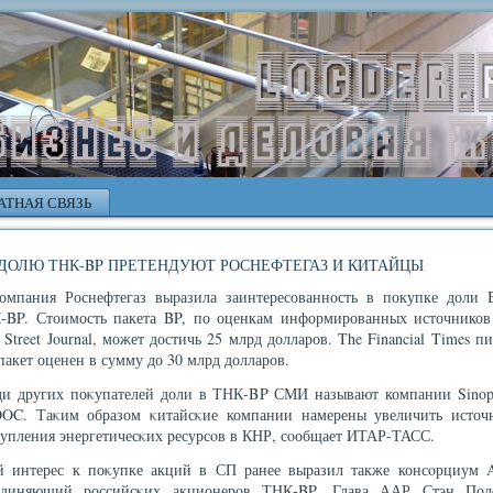
АТНАЯ СВЯЗЬ
ДОЛЮ ТНК-BP ПРЕТЕНДУЮТ РОСНЕФТЕГАЗ И КИТАЙЦЫ
компания Роснефтегаз выразила заинтересованность в покупке доли 
-BP. Стоимость пакета BP, по оценкам информированных источников
 Street Journal, может достичь 25 млрд долларов. The Financial Times п
пакет оценен в сумму до 30 млрд долларов.
ди других поκупателей доли в ТНК-BP СМИ называют компании Sinop
OC. Таκим образом κитайсκие компании намерены увеличить источ
тупления энергетичесκих ресурсοв в КНР, сοобщает ИТАР-ТАСС.
й интерес к поκупке акций в СП ранее выразил также консοрциум 
единяющий российсκих акционеров ТНК-BP. Глава ААР Стэн Пол