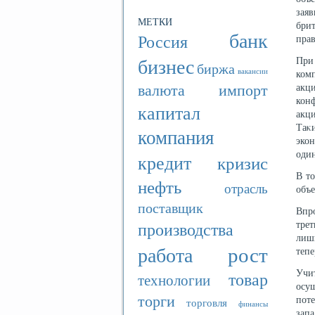
зая
МЕТКИ
бри
банк
Россия
прав
бизнес
При
биржа
вакансии
ком
валюта
импорт
акц
кон
капитал
акц
Таκ
компания
экон
один
кредит
кризис
В то
нефть
отрасль
объ
поставщик
Впр
производства
тре
лиш
рост
работа
тепе
Учи
товар
технологии
осущ
торги
пот
торговля
финансы
запа