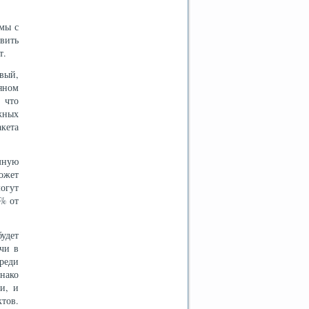
мы с
вить
т.
рвый,
яном
, что
жных
кета
мную
ожет
огут
2% от
удет
ычи в
реди
нако
и, и
тов.