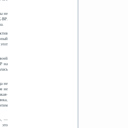
ры не
-BP.
а.
ктив
вный
этот
вοей
Р на
лась
да не
м не
акая-
нка,
этим
», —
 это